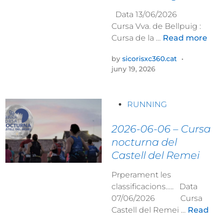
d
o
l
c
i
a
Data 13/06/2026
p
i
n
n
Cursa Vva. de Bellpuig :
i
a
1
Cursa de la …
Read more
c
l
3
a
S
by
sicorisxc360.cat
•
/
t
í
juny 19, 2026
0
:
c
6
T
o
/
r
P
r
RUNNING
2
a
o
i
0
i
s
2026-06-06 – Cursa
s
2
l
t
C
nocturna del
6
n
e
l
Castell del Remei
–
o
d
u
C
c
i
b
Prperament les
u
t
n
classificacions….. Data
r
u
07/06/2026 Cursa
s
r
2
Castell del Remei …
Read
a
n