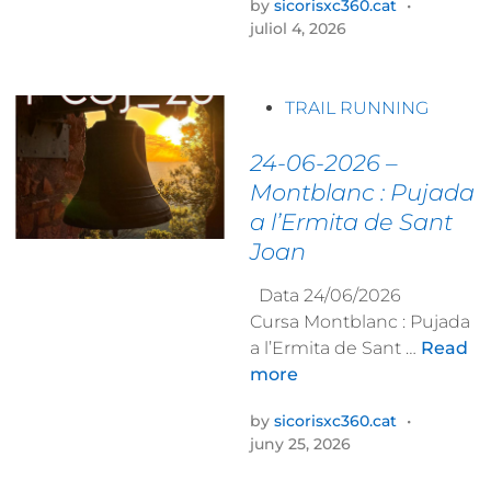
by
sicorisxc360.cat
•
k
6
6
juliol 4, 2026
y
-
–
r
0
U
a
7
T
P
TRAIL RUNNING
c
-
M
o
e
0
B
s
24-06-2026 –
5
V
t
Montblanc : Pujada
–
a
e
a l’Ermita de Sant
A
l
d
l
Joan
d
i
c
’
n
Data 24/06/2026
a
A
Cursa Montblanc : Pujada
r
r
2
a l’Ermita de Sant …
Read
r
a
4
more
a
n
-
s
by
sicorisxc360.cat
•
0
:
juny 25, 2026
6
N
-
e