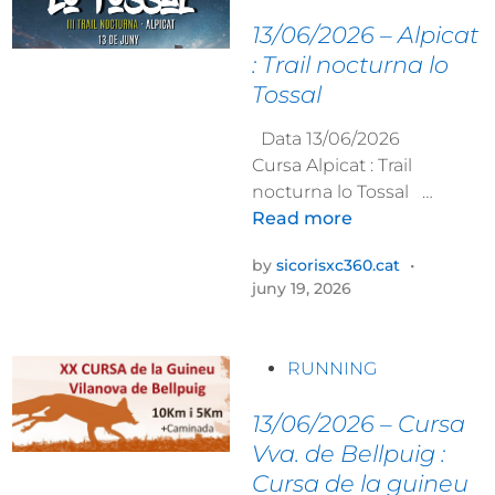
o
2
d
s
13/06/2026 – Alpicat
0
a
t
: Trail nocturna lo
–
a
e
Tossal
L
l
d
l
’
i
Data 13/06/2026
e
E
n
Cursa Alpicat : Trail
i
r
1
nocturna lo Tossal …
d
m
3
Read more
a
i
/
:
t
by
sicorisxc360.cat
•
0
T
a
juny 19, 2026
6
r
d
/
i
e
2
a
P
S
RUNNING
0
t
o
a
2
l
s
13/06/2026 – Cursa
n
6
ó
t
t
Vva. de Bellpuig :
–
S
e
J
Cursa de la guineu
A
o