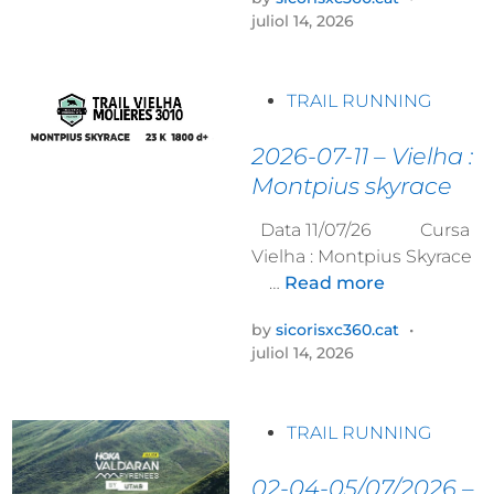
2
juliol 14, 2026
6
-
0
P
TRAIL RUNNING
7
o
-
s
2026-07-11 – Vielha :
1
t
Montpius skyrace
1
e
–
Data 11/07/26 Cursa
d
B
Vielha : Montpius Skyrace
i
e
2
…
Read more
n
l
0
l
by
sicorisxc360.cat
•
2
v
juliol 14, 2026
6
i
-
s
0
:
P
TRAIL RUNNING
7
C
o
-
u
s
02-04-05/07/2026 –
1