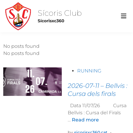
Skip
to
Sícoris Club
Mai
content
Sícorisxc360
Me
No posts found
No posts found
P
RUNNING
o
s
2026-07-11 – Bellvis :
t
Cursa dels firals
e
Data 11/07/26 Cursa
d
Bellvis : Cursa del Firals
i
2
…
Read more
n
0
by
sicorisxc360.cat
•