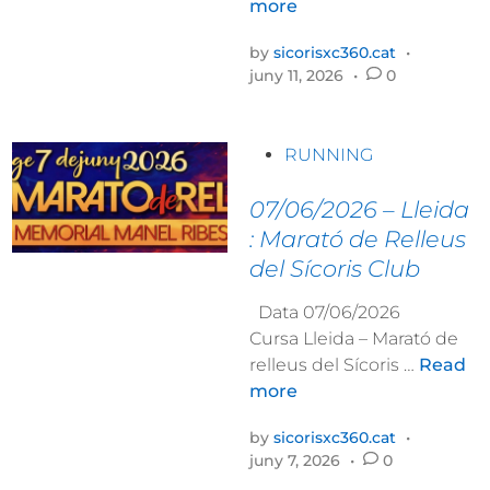
0
more
V
a
2
v
l
by
sicorisxc360.cat
•
6
a
o
juny 11, 2026
•
0
-
.
T
0
d
o
6
e
P
s
RUNNING
-
B
o
s
0
e
s
07/06/2026 – Lleida
a
6
l
t
l
: Marató de Relleus
–
l
e
del Sícoris Club
C
p
d
u
u
i
Data 07/06/2026
r
i
n
Cursa Lleida – Marató de
s
g
0
relleus del Sícoris …
Read
a
:
7
more
n
C
/
o
u
by
sicorisxc360.cat
•
0
c
r
juny 7, 2026
•
0
6
t
s