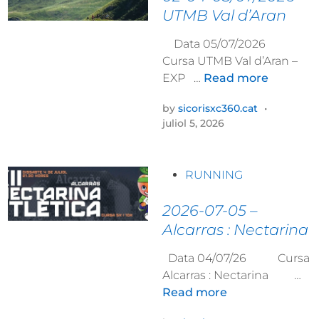
r
t
UTMB Val d’Aran
1
s
e
–
a
Data 05/07/2026
d
V
d
Cursa UTMB Val d’Aran –
i
i
e
0
EXP …
Read more
n
e
l
2
l
by
sicorisxc360.cat
•
s
-
h
juliol 5, 2026
f
0
a
i
4
:
r
-
M
P
RUNNING
a
0
o
o
l
5
n
s
2026-07-05 –
s
/
t
t
Alcarras : Nectarina
0
p
e
7
i
Data 04/07/26 Cursa
d
/
u
2
Alcarras : Nectarina …
i
2
s
0
Read more
n
0
s
2
2