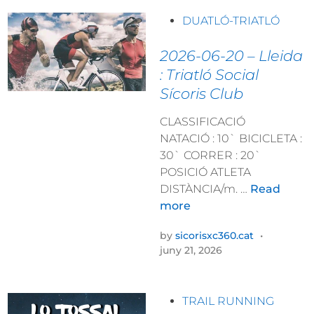
2
c
P
DUATLÓ-TRIATLÓ
0
t
o
2
a
s
2026-06-20 – Lleida
6
r
t
: Triatló Social
–
i
e
Sícoris Club
M
n
d
o
a
i
CLASSIFICACIÓ
n
n
NATACIÓ : 10` BICICLETA :
t
30` CORRER : 20`
b
POSICIÓ ATLETA
l
2
DISTÀNCIA/m. …
Read
a
0
more
n
2
c
by
sicorisxc360.cat
•
6
:
juny 21, 2026
-
P
0
u
6
j
P
TRAIL RUNNING
-
a