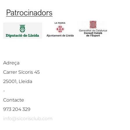
Adreça
Carrer Sícoris 45
25001, Lleida
-
Contacte
973 204 329
info@sicorisclub.com