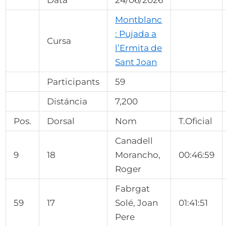
Data
24/06/2026
Montblanc
: Pujada a
Cursa
l’Ermita de
Sant Joan
Participants
59
Distáncia
7,200
Pos.
Dorsal
Nom
T.Oficial
Canadell
9
18
Morancho,
00:46:59
Roger
Fabrgat
59
17
Solé, Joan
01:41:51
Pere