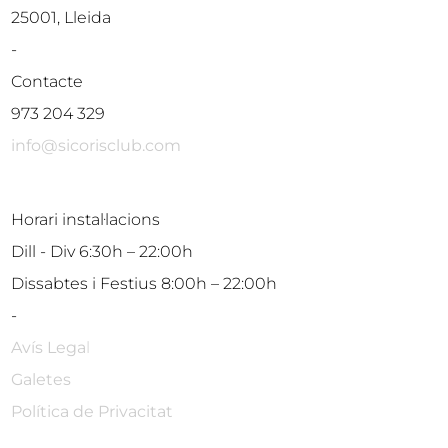
25001, Lleida
-
Contacte
973 204 329
info@sicorisclub.com
Horari instal·lacions
Dill - Div 6:30h – 22:00h
Dissabtes i Festius 8:00h – 22:00h
-
Avís Lega
l
Galetes
Política de Privacitat