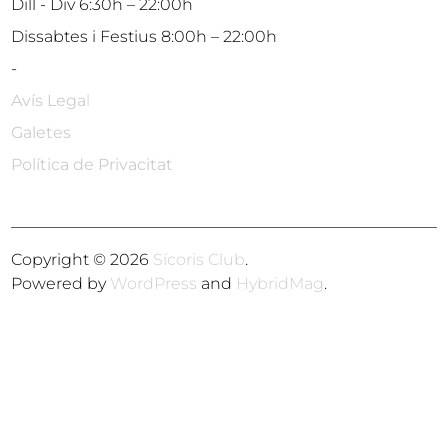
Dill - Div 6:30h – 22:00h
Dissabtes i Festius 8:00h – 22:00h
-
Avís Lega
l
Galetes
Política de Privacitat
Copyright © 2026
Sícoris Club
.
Powered by
WordPress
and
HybridMag
.