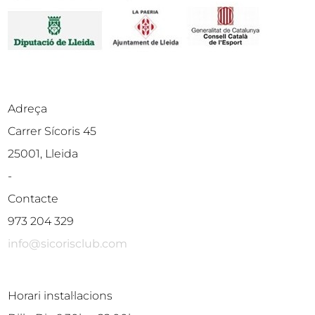
Adreça
Carrer Sícoris 45
25001, Lleida
-
Contacte
973 204 329
info@sicorisclub.com
Horari instal·lacions