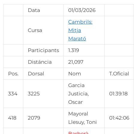
Data
01/03/2026
Cambrils:
Cursa
Mitja
Marató
Participants
1.319
Distáncia
21,097
Pos.
Dorsal
Nom
T.Oficial
Garcia
334
3225
Justicia,
01:39:18
Oscar
Mayoral
418
2079
01:42:06
Llesuy, Toni
Barberà