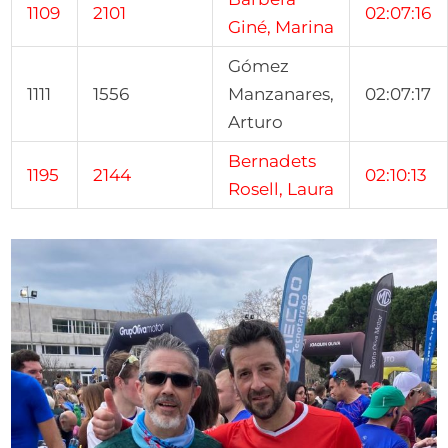
1109
2101
02:07:16
Giné, Marina
Gómez
1111
1556
Manzanares,
02:07:17
Arturo
Bernadets
1195
2144
02:10:13
Rosell, Laura