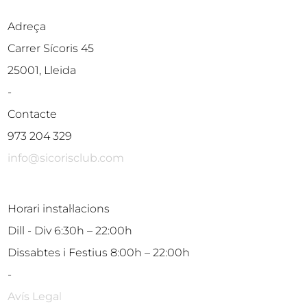
Adreça
Carrer Sícoris 45
25001, Lleida
-
Contacte
973 204 329
info@sicorisclub.com
Horari instal·lacions
Dill - Div 6:30h – 22:00h
Dissabtes i Festius 8:00h – 22:00h
-
Avís Lega
l