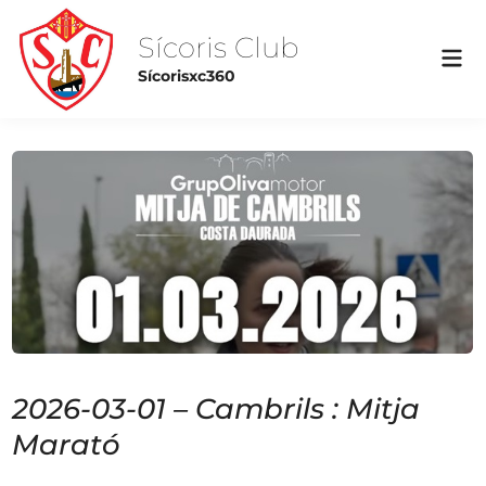
Skip
to
Sícoris Club
Mai
content
Sícorisxc360
Me
2026-03-01 – Cambrils : Mitja
Marató