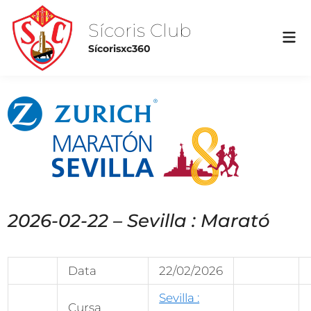
Skip
to
Sícoris Club
Mai
content
Sícorisxc360
Me
2026-02-22 – Sevilla : Marató
Data
22/02/2026
Sevilla :
Cursa