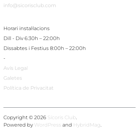
info@sicorisclub.com
Horari instal·lacions
Dill - Div 6:30h – 22:00h
Dissabtes i Festius 8:00h – 22:00h
-
Avís Lega
l
Galetes
Política de Privacitat
Copyright © 2026
Sícoris Club
.
Powered by
WordPress
and
HybridMag
.