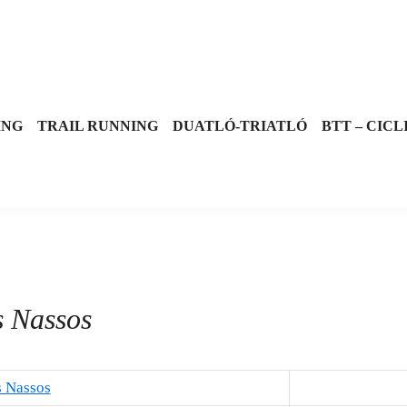
ING
TRAIL RUNNING
DUATLÓ-TRIATLÓ
BTT – CICL
s Nassos
s Nassos