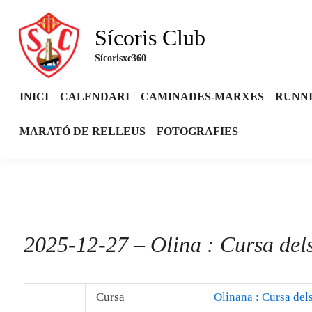
Skip
to
Sícoris Club
content
Sícorisxc360
INICI
CALENDARI
CAMINADES-MARXES
RUNN
MARATÓ DE RELLEUS
FOTOGRAFIES
2025-12-27 – Olina : Cursa del
Cursa
Olinana : Cursa del