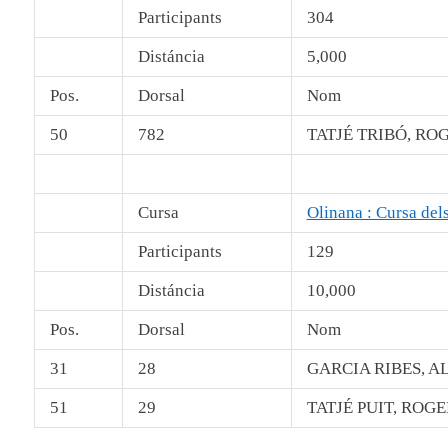
Participants
304
Distáncia
5,000
Pos.
Dorsal
Nom
50
782
TATJÉ TRIBÓ, RO
Cursa
Olinana : Cursa del
Participants
129
Distáncia
10,000
Pos.
Dorsal
Nom
31
28
GARCIA RIBES, A
51
29
TATJÉ PUIT, ROGE