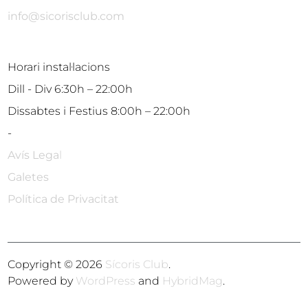
info@sicorisclub.com
Horari instal·lacions
Dill - Div 6:30h – 22:00h
Dissabtes i Festius 8:00h – 22:00h
-
Avís Lega
l
Galetes
Política de Privacitat
Copyright © 2026
Sícoris Club
.
Powered by
WordPress
and
HybridMag
.