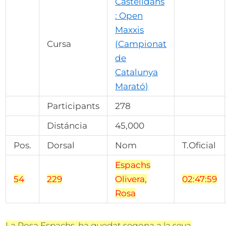
Castelldans
: Open
Maxxis
Cursa
(Campionat
de
Catalunya
Marató)
Participants
278
Distáncia
45,000
Pos.
Dorsal
Nom
T.Oficial
Espachs
54
229
Olivera,
02:47:59
Rosa
La Rosa Espachs, ha quedat segona a la seva